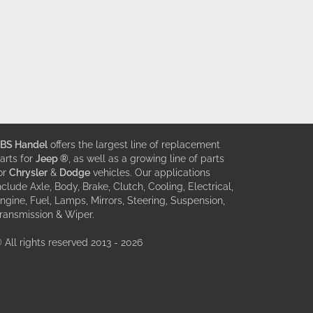
BS Handel
offers the largest line of replacement
arts for
Jeep ®
, as well as a growing line of parts
or
Chrysler
&
Dodge
vehicles. Our applications
nclude Axle, Body, Brake, Clutch, Cooling, Electrical,
ngine, Fuel, Lamps, Mirrors, Steering, Suspension,
ransmission & Wiper.
 All rights reserved 2013 - 2026