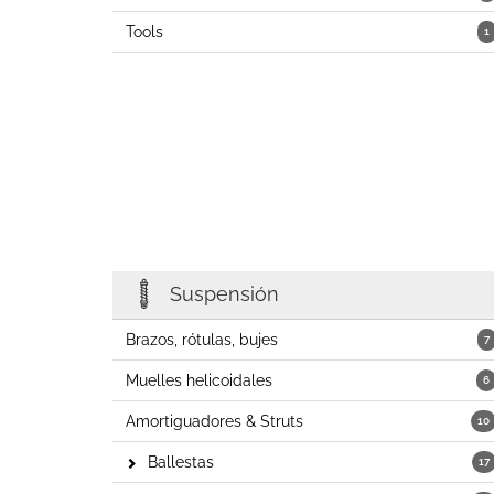
Tools
1
Suspensión
Brazos, rótulas, bujes
7
Muelles helicoidales
6
Amortiguadores & Struts
10
Ballestas
17