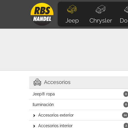
Jeep
Chrysler
Do
Accesorios
Jeep® ropa
0
Iluminación
6
Accesorios exterior
24
Accesorios interior
2