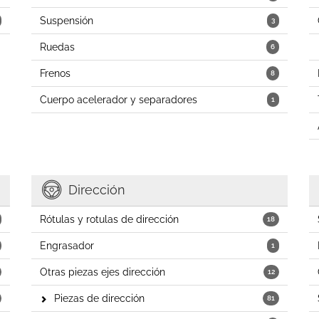
Suspensión
3
Ruedas
6
Frenos
8
Cuerpo acelerador y separadores
1
Dirección
Rótulas y rotulas de dirección
18
Engrasador
1
Otras piezas ejes dirección
12
Piezas de dirección
81