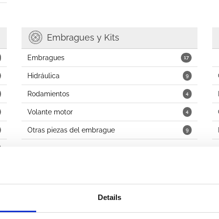
Embragues y Kits
Embragues
17
Hidráulica
9
Rodamientos
4
Volante motor
4
Otras piezas del embrague
9
Combustible
Details
Carburadores
1