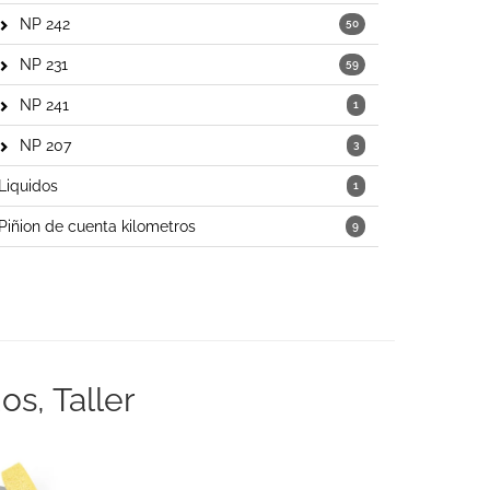
NP 242
50
NP 231
59
NP 241
1
NP 207
3
Liquidos
1
Piñion de cuenta kilometros
9
s, Taller