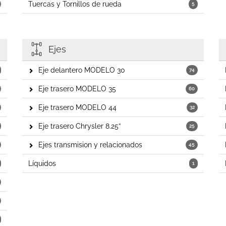
Tuercas y Tornillos de rueda
5
Ejes
Eje delantero MODELO 30
74
Eje trasero MODELO 35
60
Eje trasero MODELO 44
32
Eje trasero Chrysler 8.25”
25
Ejes transmision y relacionados
45
Líquidos
1