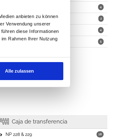
Brazos
4
 Medien anbieten zu können
Motores
2
hrer Verwendung unserer
Bomba de limpiaparabrisas
4
 führen diese Informationen
ie im Rahmen Ihrer Nutzung
Otras partes
5
Alle zulassen
Caja de transferencia
NP 228 & 229
18