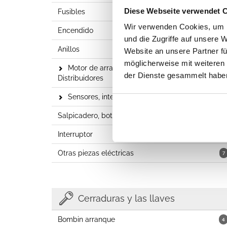
Diese Webseite verwendet 
Fusibles
23
Wir verwenden Cookies, um I
Encendido
7
und die Zugriffe auf unsere 
Anillos
2
Website an unsere Partner fü
möglicherweise mit weiteren
Motor de arranque, alternadores y
21
der Dienste gesammelt habe
Distribuidores
Sensores, interruptores y relés
71
Salpicadero, botones, mecheros
1
Interruptor
1
Otras piezas eléctricas
7
Cerraduras y las llaves
Bombin arranque
4