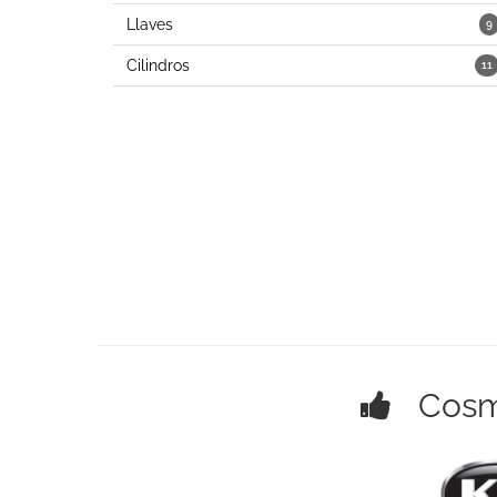
Llaves
9
Cilindros
11
Cosmét