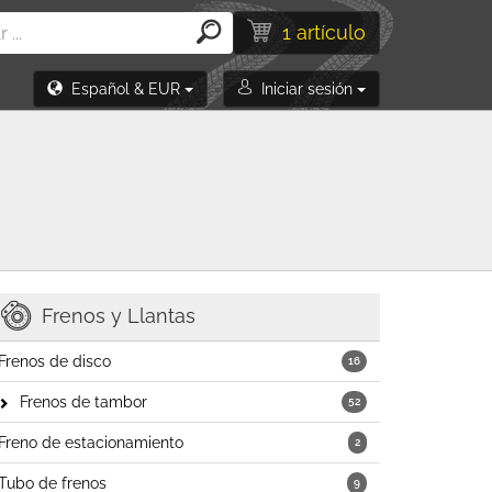
1 artículo
Español & EUR
Iniciar sesión
Frenos y Llantas
Frenos de disco
16
Frenos de tambor
52
Freno de estacionamiento
2
Tubo de frenos
9