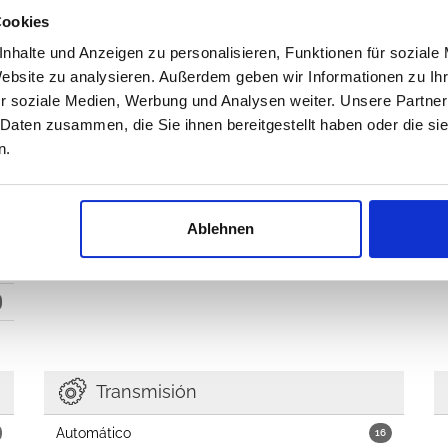
Cookies
Bombas de combustible, inyectores y
21
relacionados
nhalte und Anzeigen zu personalisieren, Funktionen für soziale
Website zu analysieren. Außerdem geben wir Informationen zu I
Tanques de combustible y relacionados
7
r soziale Medien, Werbung und Analysen weiter. Unsere Partner
Tapon de llenado y manguitos
4
 Daten zusammen, die Sie ihnen bereitgestellt haben oder die s
n.
Control del acelerador
14
Ablehnen
Transmisión
Automático
16