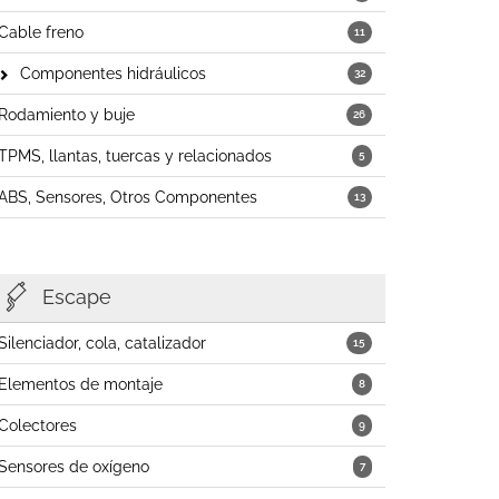
Cable freno
11
Componentes hidráulicos
32
Rodamiento y buje
26
TPMS, llantas, tuercas y relacionados
5
ABS, Sensores, Otros Componentes
13
Escape
Silenciador, cola, catalizador
15
Elementos de montaje
8
Colectores
9
Sensores de oxígeno
7