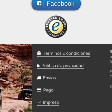
Facebook
R
Términos & condiciones
p
f
Política de privacidad
i
E
T
Envíos
©
Pago
Impreso