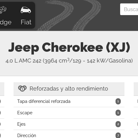
dge
Fiat
Jeep
Cherokee (XJ)
3
4.0 L AMC 242
(3964 cm
/129 - 142 kW/Gasolina)
Reforzadas y alto rendimiento
Tapa diferencial reforzada
1
Escape
1
Ejes
2
Dirección
7