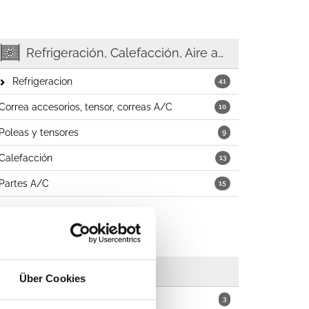
Refrigeración, Calefacción, Aire acondicionado
Refrigeracion
41
Correa accesorios, tensor, correas A/C
10
Poleas y tensores
9
Calefacción
13
Partes A/C
15
Limpiaparabrisas
Über Cookies
Escobillas
3