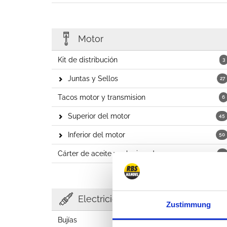
Motor
Kit de distribución
3
Juntas y Sellos
27
Tacos motor y transmision
6
Superior del motor
45
Inferior del motor
50
Cárter de aceite y relacionados
12
Electricidad
Zustimmung
Bujías
3