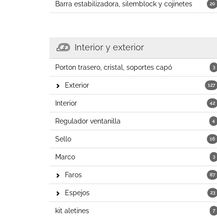
Barra estabilizadora, silemblock y cojinetes
20
Interior y exterior
Porton trasero, cristal, soportes capó
3
Exterior
127
Interior
42
Regulador ventanilla
4
Sello
16
Marco
3
Faros
87
Espejos
23
kit aletines
7