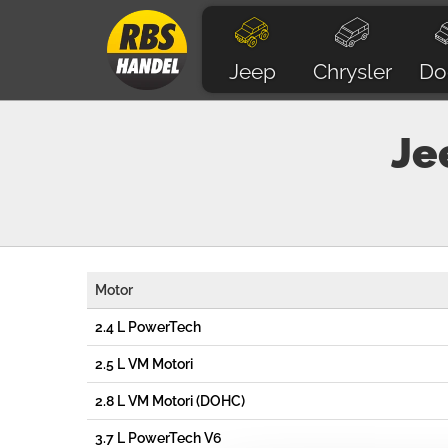
Jeep
Chrysler
Do
Je
Motor
2.4 L PowerTech
2.5 L VM Motori
2.8 L VM Motori (DOHC)
3.7 L PowerTech V6