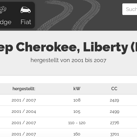
dge
Fiat
ep
Cherokee, Liberty (
hergestellt von 2001 bis 2007
hergestellt:
kW
CC
2001 / 2007
108
2429
2001 / 2004
105
2499
2001 / 2007
110 - 120
2776
2001 / 2007
160
3701