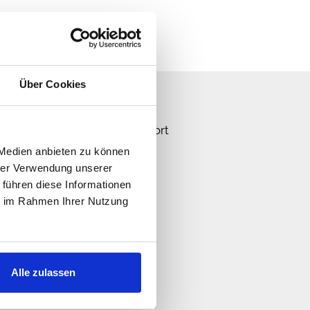
Über Cookies
n Sie uns!
n schnellstmöglich eine Antwort
 Medien anbieten zu können
hrer Verwendung unserer
 führen diese Informationen
ie im Rahmen Ihrer Nutzung
Alle zulassen