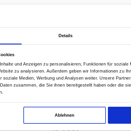
Details
tline nicht erreichbar, schreibe
ns eine E-Mail, liken Sie uns auf Facebook, Sie bekomme
Cookies
nhalte und Anzeigen zu personalisieren, Funktionen für soziale
089 - 41 61 08 780
Website zu analysieren. Außerdem geben wir Informationen zu I
(9:30-14:00 16:00-19:00)
r soziale Medien, Werbung und Analysen weiter. Unsere Partner
 Daten zusammen, die Sie ihnen bereitgestellt haben oder die s
info@rbs-handel.de
n.
Facebook
Ablehnen