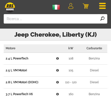
Men
login
Carrello
della
spesa
Jeep
Cherokee, Liberty (KJ)
Motore
kW
Carburante
2.4 L PowerTech
108
Benzina
2.5 L VM Motori
105
Diesel
2.8 L VM Motori (DOHC)
110 - 120
Diesel
3.7 L PowerTech V6
160
Benzina