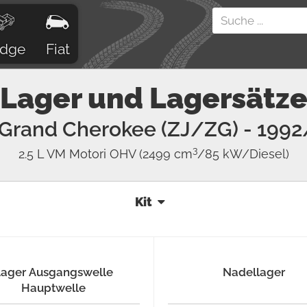
dge
Fiat
Lager und Lagersätz
Grand Cherokee (ZJ/ZG)
- 1992
3
2.5 L VM Motori OHV
(2499 cm
/85 kW/Diesel)
Kit
Lager Ausgangswelle
Nadellager
Hauptwelle