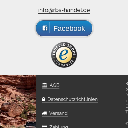
info@rbs-handel.de
Facebook
R
AGB
p
f
Datenschutzrichtlinien
i
E
T
Versand
©
Zahlung