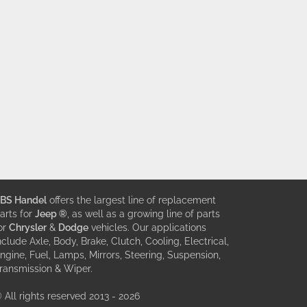
BS Handel
offers the largest line of replacement
arts for
Jeep ®
, as well as a growing line of parts
or
Chrysler
&
Dodge
vehicles. Our applications
nclude Axle, Body, Brake, Clutch, Cooling, Electrical,
ngine, Fuel, Lamps, Mirrors, Steering, Suspension,
ransmission & Wiper.
 All rights reserved 2013 - 2026