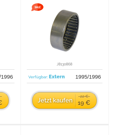
J8130868
/1996
Extern
1995/1996
Verfügbar:
€
22 €
Jetzt kaufen
€
19 €