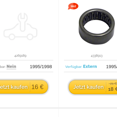
4269189
4338913
Nein
1995/1998
Extern
1995
bar:
Verfügbar:
21 
16 €
etzt kaufen
Jetzt kaufen
18 