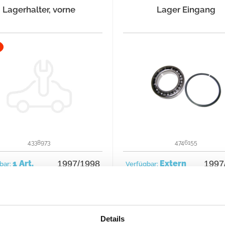
Lagerhalter, vorne
Lager Eingang
4338973
4746155
1 Art.
1997/1998
Extern
1997
bar:
Verfügbar:
26 €
36 
etzt kaufen
Jetzt kaufen
22 €
Details