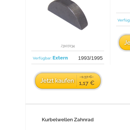
Verfüg
Je
J3107234
Extern
1993/1995
Verfügbar:
1,37 €
Jetzt kaufen
1,17 €
Kurbelwellen Zahnrad