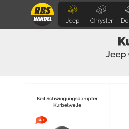
Jeep
Chrysler
Do
K
Jeep
Keil Schwingungsdämpfer
Kurbelwelle