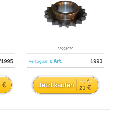
33002979
/1995
1 Art.
1993
Verfügbar:
25 €
 €
Jetzt kaufen
21 €