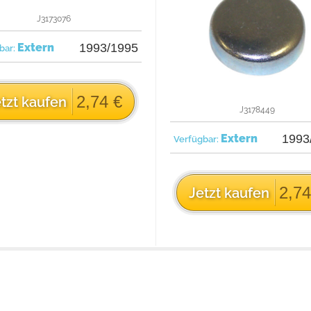
J3173076
Extern
1993/1995
bar:
2,74 €
tzt kaufen
J3178449
Extern
1993
Verfügbar:
2,74
Jetzt kaufen