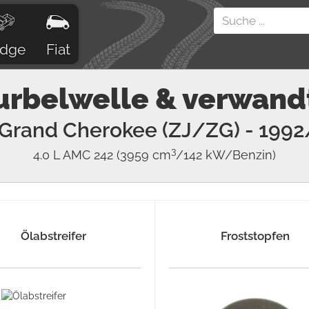
dge
Fiat
urbelwelle & verwand
Grand Cherokee (ZJ/ZG)
- 1992
3
4.0 L AMC 242
(3959 cm
/142 kW/Benzin)
Ölabstreifer
Froststopfen