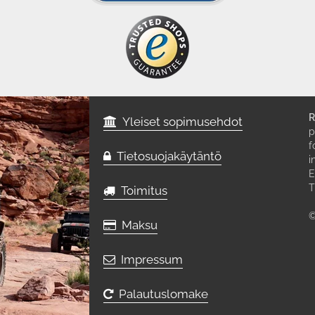
R
Yleiset sopimusehdot
p
f
Tietosuojakäytäntö
i
E
T
Toimitus
©
Maksu
Impressum
Palautuslomake