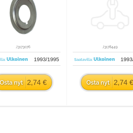
J3173076
J3178449
Ulkoinen
1993/1995
Ulkoinen
1993
lla:
Saatavilla:
2,74 €
2,74 
Osta nyt
Osta nyt