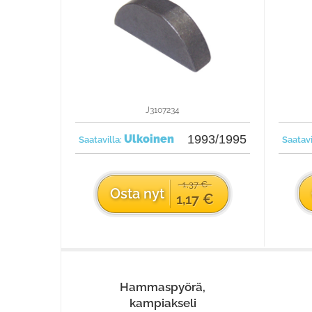
J3107234
Ulkoinen
1993/1995
Saatavilla:
Saatavi
1,37 €
Osta nyt
1,17 €
Hammaspyörä,
kampiakseli