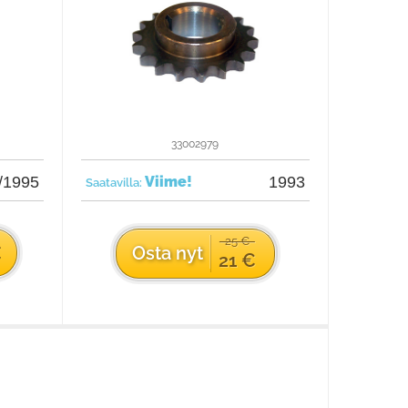
33002979
/1995
Viime!
1993
Saatavilla:
25 €
€
Osta nyt
21 €