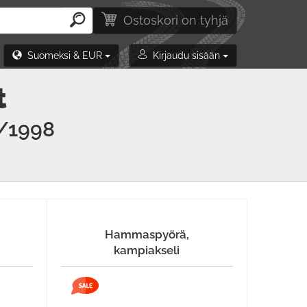
Ostoskori on tyhjä
Suomeksi & EUR
Kirjaudu sisään
t
/1998
Hammaspyörä,
kampiakseli