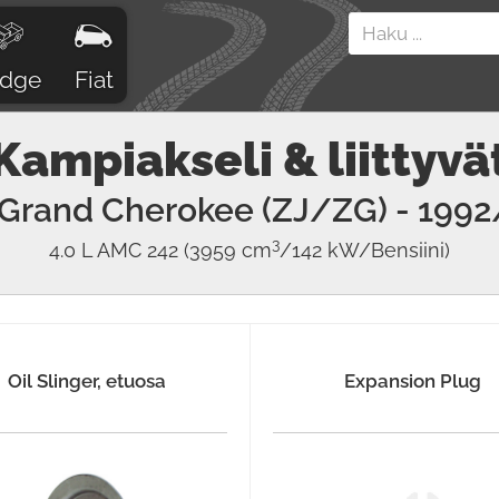
dge
Fiat
Kampiakseli & liittyvä
Grand Cherokee (ZJ/ZG)
- 1992
3
4.0 L AMC 242
(3959 cm
/142 kW/Bensiini)
Oil Slinger, etuosa
Expansion Plug