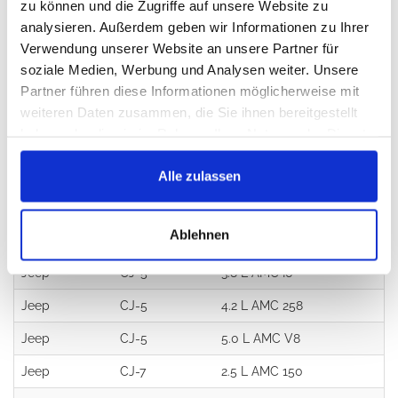
zu können und die Zugriffe auf unsere Website zu
Referenznummern:
analysieren. Außerdem geben wir Informationen zu Ihrer
Verwendung unserer Website an unsere Partner für
97-471, 5364232, 5356423, J5364232
soziale Medien, Werbung und Analysen weiter. Unsere
Partner führen diese Informationen möglicherweise mit
weiteren Daten zusammen, die Sie ihnen bereitgestellt
Verwendung:
haben oder die sie im Rahmen Ihrer Nutzung der Dienste
gesammelt haben.
Marke:
Modell
Motor
Alle zulassen
Jeep
CJ-5
2.5 L AMC 150
Ablehnen
Jeep
CJ-5
2.5 L GM
Jeep
CJ-5
3.8 L AMC I6
Jeep
CJ-5
4.2 L AMC 258
Jeep
CJ-5
5.0 L AMC V8
Jeep
CJ-7
2.5 L AMC 150