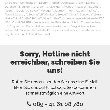
Cherokee™, Commander™, Liberty™, Patriot™, Compass™, Ram™, Dakota™,
Durango™, Magnum™, Charger™, Challenger™, Avenger™, Caliber™, Stratus™,
Neon™, Intrepid™, Caravan™, Voyager™, Journey™, 300™, Aspen™, Pacifica™,
Town & Country™, Sebring™, PT Cruiser™, Breeze™, Cirrus™, Concorde™, New
Yorker™, LHS™, MMC Raider™, Viper™, Nitro™ sind eingetragene Marken der FCA
US LLC und Fiat. RBS-Handel und Adler-Teile stehen nicht im Zusammenhang
mit Chrysler und Fiat. Artikelnummern werden nur zu Vergleichszwecken
verwendet. Zu keiner Zeit soll der Eindruck erweckt werden dass die von uns
angebotenen Artikel OEM Ware sind.
Sorry, Hotline nicht
erreichbar, schreiben Sie
uns!
Rufen Sie uns an, senden Sie uns eine E-Mail,
liken Sie uns auf Facebook, Sie bekommen
schnellstmöglich eine Antwort
089 - 41 61 08 780