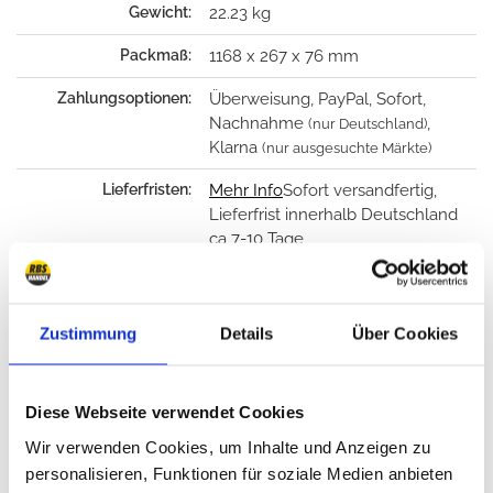
Gewicht:
22.23 kg
Packmaß:
1168 x 267 x 76 mm
Zahlungsoptionen:
Überweisung, PayPal, Sofort,
Nachnahme
,
(nur Deutschland)
Klarna
(nur ausgesuchte Märkte)
Lieferfristen:
Mehr Info
Sofort versandfertig,
Lieferfrist innerhalb Deutschland
ca 7-10 Tage
verkauft in 12 Monaten:
77x
Garantie:
24 Monate
Zustimmung
Details
Über Cookies
Rückgabe:
14 Tage
Diese Webseite verwendet Cookies
Wir verwenden Cookies, um Inhalte und Anzeigen zu
Haben Sie einen günstigereren Preis gefunden?
personalisieren, Funktionen für soziale Medien anbieten