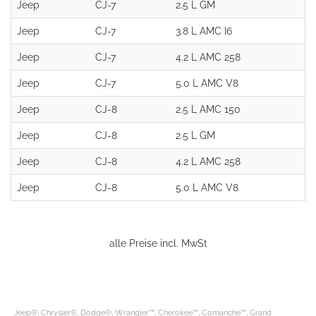
Jeep
CJ-7
2.5 L GM
Jeep
CJ-7
3.8 L AMC I6
Jeep
CJ-7
4.2 L AMC 258
Jeep
CJ-7
5.0 L AMC V8
Jeep
CJ-8
2.5 L AMC 150
Jeep
CJ-8
2.5 L GM
Jeep
CJ-8
4.2 L AMC 258
Jeep
CJ-8
5.0 L AMC V8
alle Preise incl. MwSt
Jeep®, Chrysler®, Dodge®, Wrangler™, Cherokee™, Comanche™, Grand