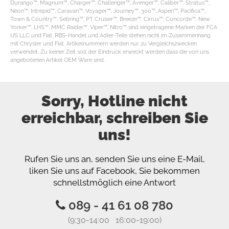
Durango™, Magnum™, Charger™, Challenger™, Avenger™, Caliber™, Stratus™,
Neon™, Intrepid™, Caravan™, Voyager™, Journey™, 300™, Aspen™, Pacifica™,
Town & Country™, Sebring™, PT Cruiser™, Breeze™, Cirrus™, Concorde™, New
Yorker™, LHS™, MMC Raider™, Viper™, Nitro™ sind eingetragene Marken der FCA
US LLC und Fiat. RBS-Handel und Adler-Teile stehen nicht im Zusammenhang
mit Chrysler und Fiat. Artikelnummern werden nur zu Vergleichszwecken
verwendet. Zu keiner Zeit soll der Eindruck erweckt werden dass die von uns
angebotenen Artikel OEM Ware sind.
Sorry, Hotline nicht
erreichbar, schreiben Sie
uns!
Rufen Sie uns an, senden Sie uns eine E-Mail,
liken Sie uns auf Facebook, Sie bekommen
schnellstmöglich eine Antwort
089 - 41 61 08 780
(9:30-14:00 16:00-19:00)