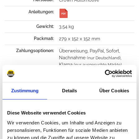
Crown Automotive
Anleitungen:
Gewicht:
3.54 kg
Packmaß:
279 x 152 x 152 mm
Zahlungsoptionen:
Überweisung, PayPal, Sofort,
Nachnahme
,
(nur Deutschland)
Klarna
(nur ausgesuchte Märkte)
Lieferfristen:
Mehr Info
Sofort versandfertig,
Lieferfrist innerhalb Deutschland
ca 3-5 Tage
Zustimmung
Details
Über Cookies
verkauft in 12 Monaten:
213x
Diese Webseite verwendet Cookies
Garantie:
24 Monate
Wir verwenden Cookies, um Inhalte und Anzeigen zu
Rückgabe:
14 Tage
personalisieren, Funktionen für soziale Medien anbieten
zu können und die Zugriffe auf unsere Website zu