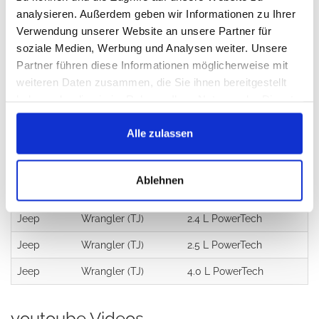
analysieren. Außerdem geben wir Informationen zu Ihrer
Haben Sie einen günstigereren Preis gefunden?
Verwendung unserer Website an unsere Partner für
soziale Medien, Werbung und Analysen weiter. Unsere
Partner führen diese Informationen möglicherweise mit
Referenznummern:
weiteren Daten zusammen, die Sie ihnen bereitgestellt
haben oder die sie im Rahmen Ihrer Nutzung der Dienste
J115644, TJ2SP, 67-9785, TJ134SP, KJ09103BK
gesammelt haben.
Alle zulassen
Verwendung:
Ablehnen
Marke:
Modell
Motor
Jeep
Wrangler (TJ)
2.4 L PowerTech
Jeep
Wrangler (TJ)
2.5 L PowerTech
Jeep
Wrangler (TJ)
4.0 L PowerTech
youtoube Videos