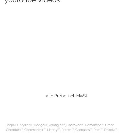
alle Preise incl. MwSt
Jeep®, Chrysler®, Dodge®, Wrangler™, Cherokee™, Comanche™, Grand
Cherokee™, Commander™, Liberty™, Patriot™, Compass™, Ram™, Dakota™,