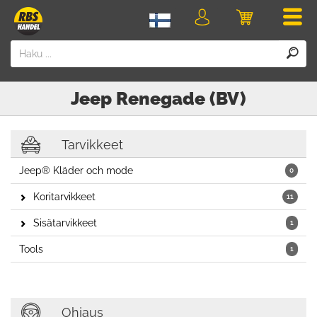
Men
Kirjaudu
Ostoskori
sisään
Jeep
Renegade (BV)
Tarvikkeet
Jeep® Kläder och mode
0
Koritarvikkeet
11
Sisätarvikkeet
1
Tools
1
Ohjaus