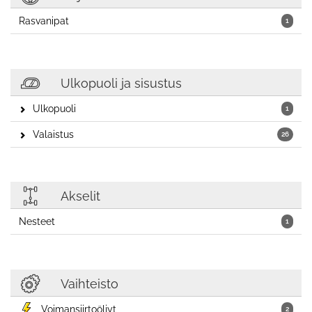
Rasvanipat
1
Ulkopuoli ja sisustus
Ulkopuoli
1
Valaistus
26
Akselit
Nesteet
1
Vaihteisto
Voimansiirtoöljyt
2