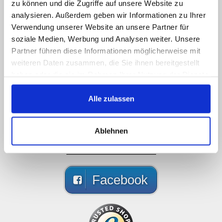
zu können und die Zugriffe auf unsere Website zu
Valitettavasti emme ole
analysieren. Außerdem geben wir Informationen zu Ihrer
verkossa, mutta laita meille
Verwendung unserer Website an unsere Partner für
soziale Medien, Werbung und Analysen weiter. Unsere
viesti!
Partner führen diese Informationen möglicherweise mit
weiteren Daten zusammen, die Sie ihnen bereitgestellt
Soita meille, lähetä meille viestin, ota meihin
haben oder die sie im Rahmen Ihrer Nutzung der Dienste
yhteyttä somessa, saat vastauksen
gesammelt haben.
mahdollisimman pian
Alle zulassen
089 - 41 61 08 780
(9:30-14:00 16:00-19:00)
Ablehnen
info@rbs-handel.de
Facebook