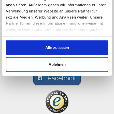
Ci scusiamo ma non siamo
analysieren. Außerdem geben wir Informationen zu Ihrer
Verwendung unserer Website an unsere Partner für
online, scriveteci!
soziale Medien, Werbung und Analysen weiter. Unsere
Partner führen diese Informationen möglicherweise mit
Chiamateci, contattateci via email o via social
weiteren Daten zusammen, die Sie ihnen bereitgestellt
media e sarete ricontattati il prima possibile
haben oder die sie im Rahmen Ihrer Nutzung der Dienste
gesammelt haben.
089 - 41 61 08 780
Alle zulassen
(9:30-14:00 16:00-19:00)
info@rbs-handel.de
Ablehnen
Facebook