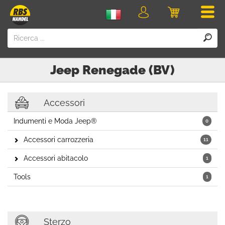
Men
login
Carrello
della
spesa
Jeep
Renegade (BV)
Accessori
Indumenti e Moda Jeep®
0
Accessori carrozzeria
11
Accessori abitacolo
1
Tools
1
Sterzo