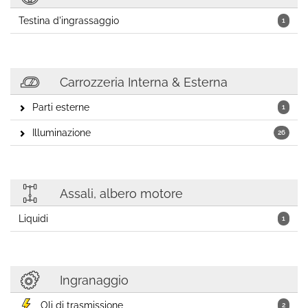
Testina d'ingrassaggio
1
Carrozzeria Interna & Esterna
Parti esterne
1
Illuminazione
26
Assali, albero motore
Liquidi
1
Ingranaggio
Oli di trasmissione
2