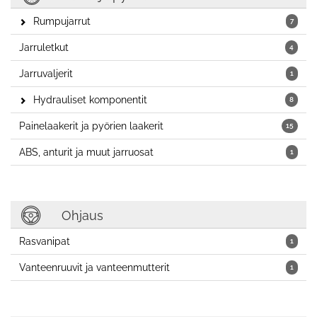
Rumpujarrut
7
Jarruletkut
4
Jarruvaljerit
1
Hydrauliset komponentit
8
Painelaakerit ja pyörien laakerit
15
ABS, anturit ja muut jarruosat
1
Ohjaus
Rasvanipat
1
Vanteenruuvit ja vanteenmutterit
1