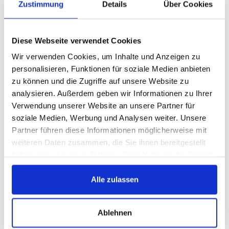
Zustimmung
Details
Über Cookies
Sähköjärjestelmä
Diese Webseite verwendet Cookies
Wir verwenden Cookies, um Inhalte und Anzeigen zu
Sytytystulpat
1
personalisieren, Funktionen für soziale Medien anbieten
Sulakkeet
23
zu können und die Zugriffe auf unsere Website zu
analysieren. Außerdem geben wir Informationen zu Ihrer
Sytytysjärjestelmä
1
Verwendung unserer Website an unsere Partner für
soziale Medien, Werbung und Analysen weiter. Unsere
Partner führen diese Informationen möglicherweise mit
Polttoainejärjestelmä
weiteren Daten zusammen, die Sie ihnen bereitgestellt
haben oder die sie im Rahmen Ihrer Nutzung der Dienste
Polttoainesäiliöt ja liittyvät
1
gesammelt haben.
Alle zulassen
Tuulilasinpyyhkimet
Ablehnen
Pyyhkijän sulat
1