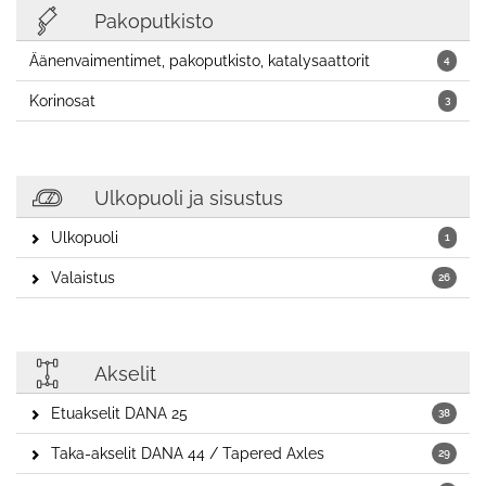
Pakoputkisto
Äänenvaimentimet, pakoputkisto, katalysaattorit
4
Korinosat
3
Ulkopuoli ja sisustus
Ulkopuoli
1
Valaistus
26
Akselit
Etuakselit DANA 25
38
Taka-akselit DANA 44 / Tapered Axles
29