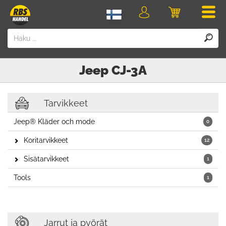
Men
Kirjaudu
Ostoskori
sisään
Jeep
CJ-3A
Tarvikkeet
Jeep® Kläder och mode
0
Koritarvikkeet
12
Sisätarvikkeet
1
Tools
1
Jarrut ja pyörät