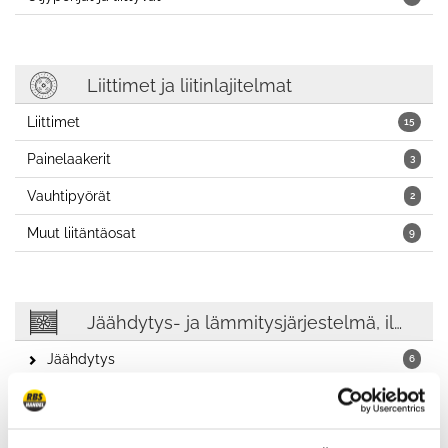
Liittimet ja liitinlajitelmat
Liittimet
15
Painelaakerit
3
Vauhtipyörät
2
Muut liitäntäosat
9
Jäähdytys- ja lämmitysjärjestelmä, ilmastointi
Jäähdytys
6
Vetohihnat, kiilahihnat
1
Ketjutaljat, hihnakiristimet
1