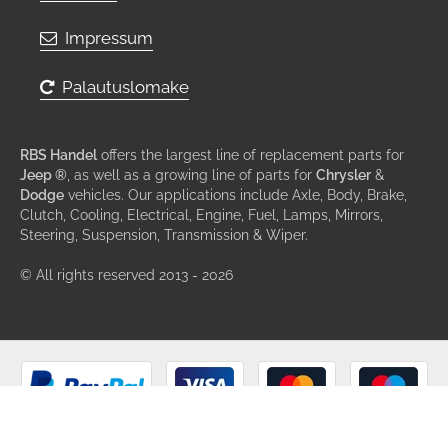
Impressum
Palautuslomake
RBS Handel
offers the largest line of replacement parts for
Jeep ®
, as well as a growing line of parts for
Chrysler
&
Dodge
vehicles. Our applications include Axle, Body, Brake,
Clutch, Cooling, Electrical, Engine, Fuel, Lamps, Mirrors,
Steering, Suspension, Transmission & Wiper.
© All rights reserved 2013 - 2026