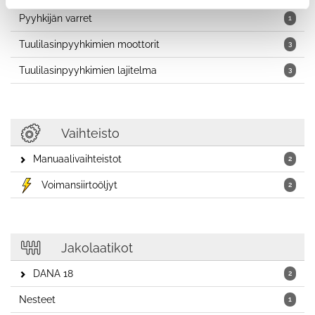
Pyyhkijän varret
1
Tuulilasinpyyhkimien moottorit
3
Tuulilasinpyyhkimien lajitelma
3
Vaihteisto
Manuaalivaihteistot
2
Voimansiirtoöljyt
2
Jakolaatikot
DANA 18
2
Nesteet
1