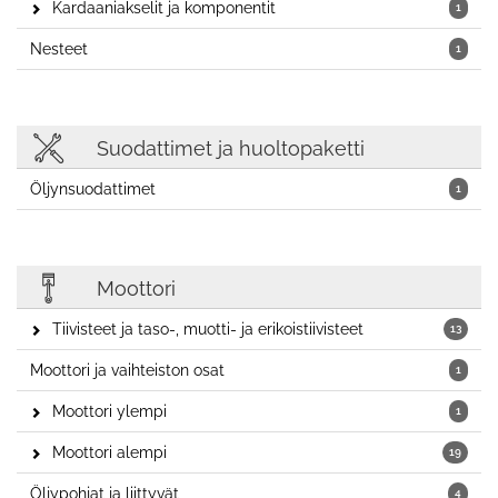
Kardaaniakselit ja komponentit
1
Nesteet
1
Suodattimet ja huoltopaketti
Öljynsuodattimet
1
Moottori
Tiivisteet ja taso-, muotti- ja erikoistiivisteet
13
Moottori ja vaihteiston osat
1
Moottori ylempi
1
Moottori alempi
19
Öljypohjat ja liittyvät
4