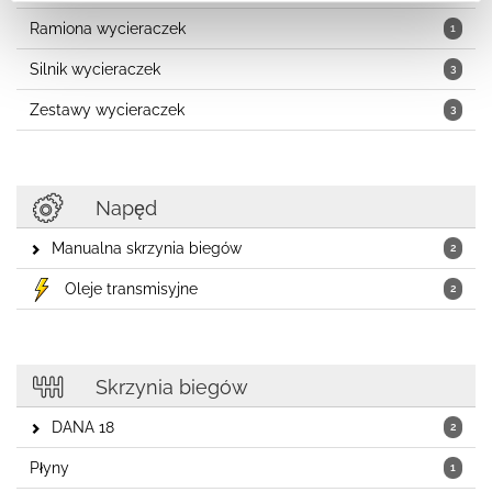
Ramiona wycieraczek
1
Silnik wycieraczek
3
Zestawy wycieraczek
3
Napęd
Manualna skrzynia biegów
2
Oleje transmisyjne
2
Skrzynia biegów
DANA 18
2
Płyny
1