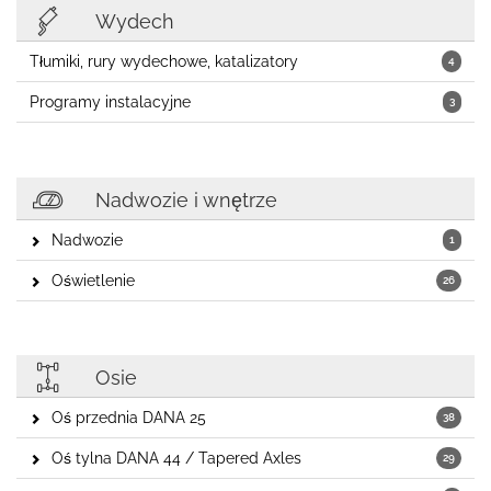
Wydech
Tłumiki, rury wydechowe, katalizatory
4
Programy instalacyjne
3
Nadwozie i wnętrze
Nadwozie
1
Oświetlenie
26
Osie
Oś przednia DANA 25
38
Oś tylna DANA 44 / Tapered Axles
29