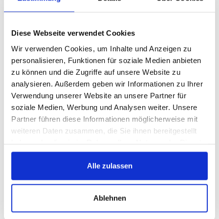
Diese Webseite verwendet Cookies
Elektryka
Wir verwenden Cookies, um Inhalte und Anzeigen zu
Świece zapłonowe
1
personalisieren, Funktionen für soziale Medien anbieten
zu können und die Zugriffe auf unsere Website zu
Bezpieczniki
23
analysieren. Außerdem geben wir Informationen zu Ihrer
Zapłony
1
Verwendung unserer Website an unsere Partner für
soziale Medien, Werbung und Analysen weiter. Unsere
Partner führen diese Informationen möglicherweise mit
weiteren Daten zusammen, die Sie ihnen bereitgestellt
Układy paliwowe
haben oder die sie im Rahmen Ihrer Nutzung der Dienste
Zbiorniki paliwa
1
gesammelt haben.
Alle zulassen
Wycieraczki
Ablehnen
Wycieraczki
1