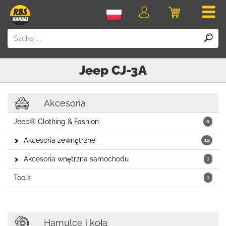
Men
Logowanie
Koszyk
Jeep
CJ-3A
Akcesoria
Jeep® Clothing & Fashion
0
Akcesoria zewnętrzne
12
Akcesoria wnętrzna samochodu
1
Tools
1
Hamulce i koła