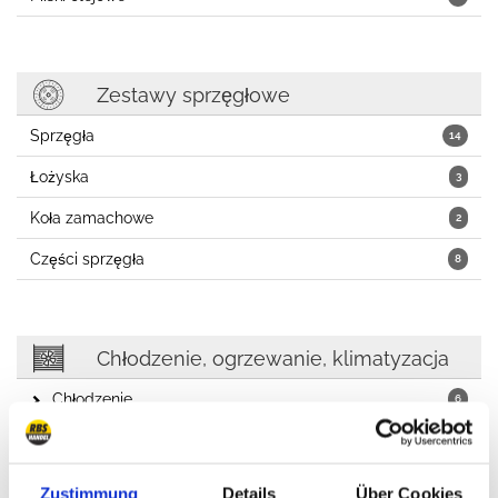
Zestawy sprzęgłowe
Sprzęgła
14
Łożyska
3
Koła zamachowe
2
Części sprzęgła
8
Chłodzenie, ogrzewanie, klimatyzacja
Chłodzenie
6
Paski, pasy
1
Koła pasowe, napinacze
1
Zustimmung
Details
Über Cookies