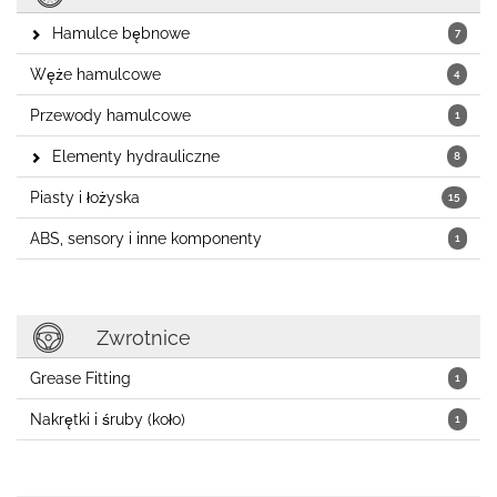
Hamulce bębnowe
7
Węże hamulcowe
4
Przewody hamulcowe
1
Elementy hydrauliczne
8
Piasty i łożyska
15
ABS, sensory i inne komponenty
1
Zwrotnice
Grease Fitting
1
Nakrętki i śruby (koło)
1