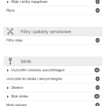
Wały i śróby napędowe
1
Płyny
1
Filtry i pakiety serwisowe
Filtry oleju
1
Silnik
Uszczelki i zestawy uszczelniające
13
Uszczelki do silnika i skrzyni biegów
1
Głowice
1
Blok silnika
19
Miski olejowe
4