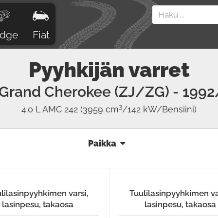
dge
Fiat
Pyyhkijän varret
Grand Cherokee (ZJ/ZG)
- 1992
3
4.0 L AMC 242
(3959 cm
/142 kW/Bensiini)
Paikka
lilasinpyyhkimen varsi,
Tuulilasinpyyhkimen va
lasinpesu, takaosa
lasinpesu, takaosa