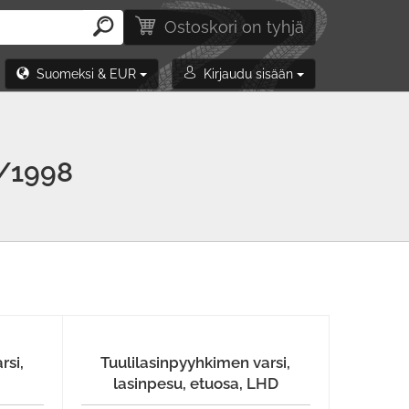
Ostoskori on tyhjä
Suomeksi & EUR
Kirjaudu sisään
/1998
rsi,
Tuulilasinpyyhkimen varsi,
lasinpesu, etuosa, LHD