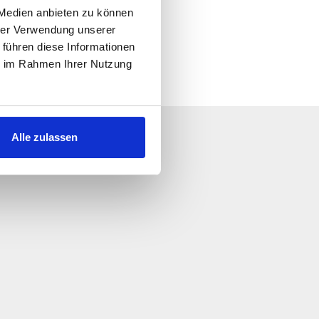
 Medien anbieten zu können
hrer Verwendung unserer
 führen diese Informationen
ie im Rahmen Ihrer Nutzung
 meille viesti!
Alle zulassen
sen mahdollisimman pian