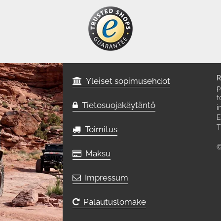
R
Yleiset sopimusehdot
p
f
Tietosuojakäytäntö
i
E
T
Toimitus
©
Maksu
Impressum
Palautuslomake