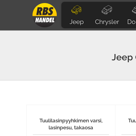
Jeep
Chrysler
Do
Jeep
Tuulilasinpyyhkimen varsi,
Tuu
lasinpesu, takaosa