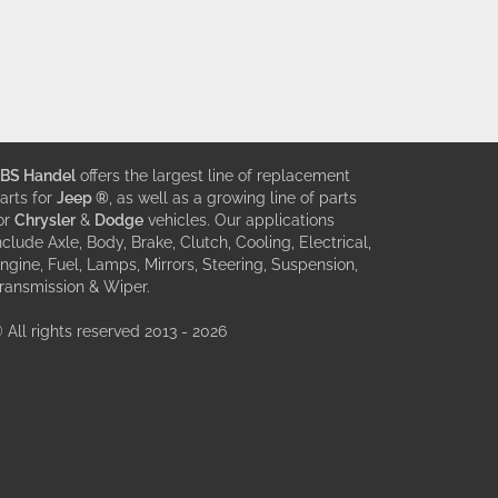
BS Handel
offers the largest line of replacement
arts for
Jeep ®
, as well as a growing line of parts
or
Chrysler
&
Dodge
vehicles. Our applications
nclude Axle, Body, Brake, Clutch, Cooling, Electrical,
ngine, Fuel, Lamps, Mirrors, Steering, Suspension,
ransmission & Wiper.
 All rights reserved 2013 - 2026