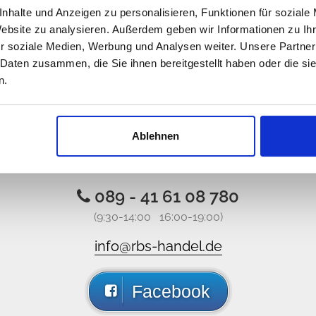
nhalte und Anzeigen zu personalisieren, Funktionen für soziale
Website zu analysieren. Außerdem geben wir Informationen zu I
Kaikki hinnat sisältävät ALV:n
r soziale Medien, Werbung und Analysen weiter. Unsere Partner
 Daten zusammen, die Sie ihnen bereitgestellt haben oder die s
n.
 emme ole verkossa, mutta laita
Ablehnen
eille viestin, ota meihin yhteyttä somessa, saat vastauk
089 - 41 61 08 780
(9:30-14:00 16:00-19:00)
info@rbs-handel.de
Facebook