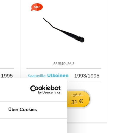
55154983AB
1995
Ulkoinen
1993/1995
Saatavilla:
36 €
Osta nyt
31 €
Über Cookies