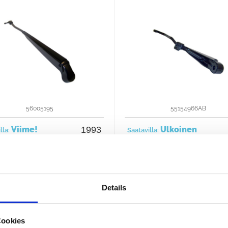
56005195
55154966AB
Viime!
1993
Ulkoinen
lla:
Saatavilla:
26 €
30 €
Osta nyt
Osta nyt
Details
Cookies