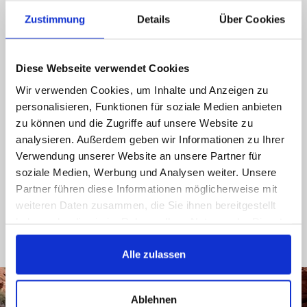
Chiamateci, contattateci via email o via social
Zustimmung
Details
Über Cookies
media e sarete ricontattati il prima possibile
089 - 41 61 08 780
Diese Webseite verwendet Cookies
(9:30-14:00 16:00-19:00)
Wir verwenden Cookies, um Inhalte und Anzeigen zu
personalisieren, Funktionen für soziale Medien anbieten
info@rbs-handel.de
zu können und die Zugriffe auf unsere Website zu
analysieren. Außerdem geben wir Informationen zu Ihrer
Facebook
Verwendung unserer Website an unsere Partner für
soziale Medien, Werbung und Analysen weiter. Unsere
Partner führen diese Informationen möglicherweise mit
weiteren Daten zusammen, die Sie ihnen bereitgestellt
haben oder die sie im Rahmen Ihrer Nutzung der Dienste
gesammelt haben.
Alle zulassen
Ablehnen