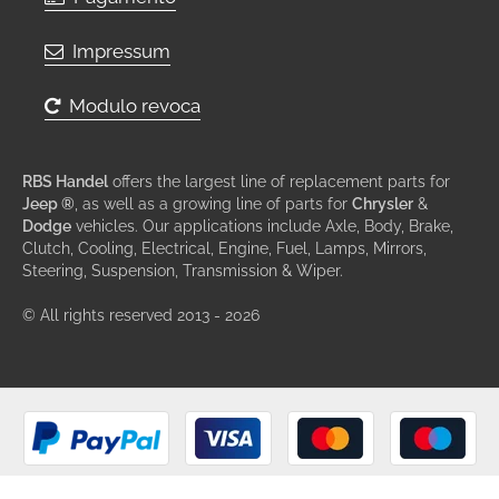
Impressum
Modulo revoca
RBS Handel
offers the largest line of replacement parts for
Jeep ®
, as well as a growing line of parts for
Chrysler
&
Dodge
vehicles. Our applications include Axle, Body, Brake,
Clutch, Cooling, Electrical, Engine, Fuel, Lamps, Mirrors,
Steering, Suspension, Transmission & Wiper.
© All rights reserved 2013 - 2026