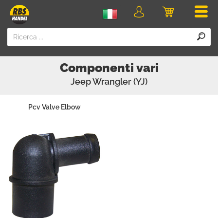
Men
login
Carrello
della
spesa
Componenti vari
Jeep
Wrangler (YJ)
Pcv Valve Elbow