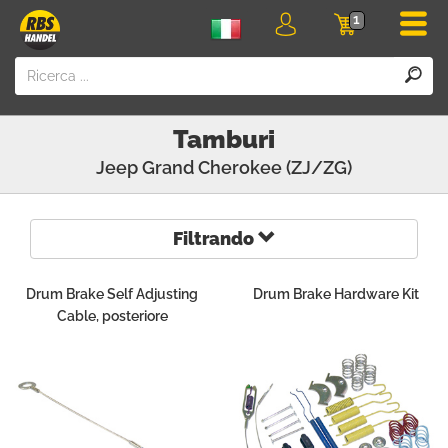
Men
1
login
Carrello
della
spesa
Tamburi
Jeep
Grand Cherokee (ZJ/ZG)
Filtrando
Drum Brake Self Adjusting
Drum Brake Hardware Kit
Cable, posteriore