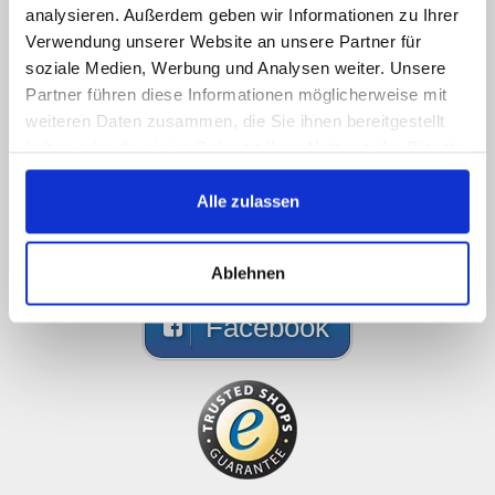
Ci scusiamo ma non siamo
analysieren. Außerdem geben wir Informationen zu Ihrer
Verwendung unserer Website an unsere Partner für
online, scriveteci!
soziale Medien, Werbung und Analysen weiter. Unsere
Partner führen diese Informationen möglicherweise mit
Chiamateci, contattateci via email o via social
weiteren Daten zusammen, die Sie ihnen bereitgestellt
media e sarete ricontattati il prima possibile
haben oder die sie im Rahmen Ihrer Nutzung der Dienste
089 - 41 61 08 780
gesammelt haben.
Alle zulassen
(9:30-14:00 16:00-19:00)
info@rbs-handel.de
Ablehnen
Facebook