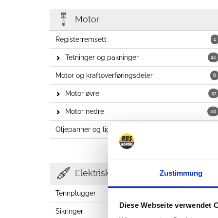
Motor
Registerremsett
1
Tetninger og pakninger
24
Motor og kraftoverføringsdeler
6
Motor øvre
37
Motor nedre
40
Oljepanner og lignende
7
Elektrisk anlegg
Zustimmung
Tennplugger
2
Diese Webseite verwendet 
Sikringer
23