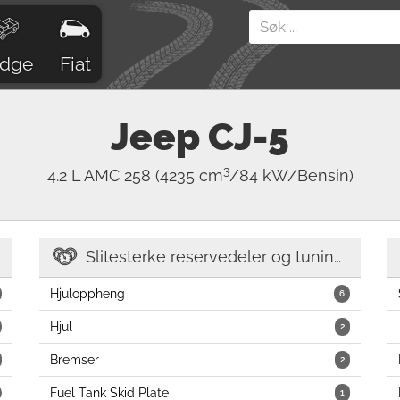
dge
Fiat
Jeep
CJ-5
3
4.2 L AMC 258
(4235 cm
/84 kW/Bensin)
Slitesterke reservedeler og tuning-deler
Hjuloppheng
6
Hjul
2
Bremser
2
Fuel Tank Skid Plate
1