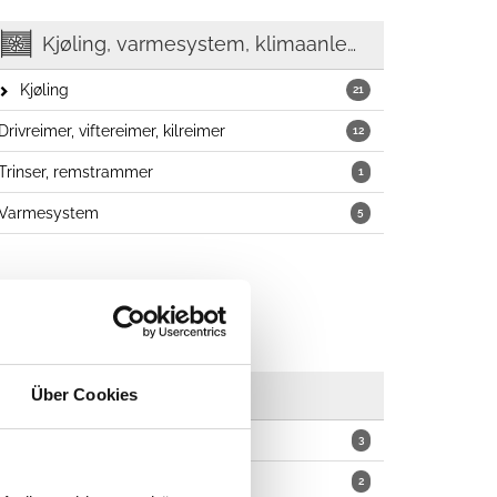
Kjøling, varmesystem, klimaanlegg
Kjøling
21
Drivreimer, viftereimer, kilreimer
12
Trinser, remstrammer
1
Varmesystem
5
Vindusviskere
Über Cookies
Viskerblader
3
Viskerarmer
2