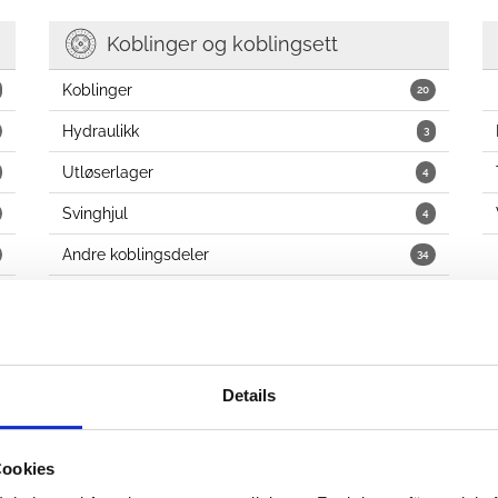
Koblinger og koblingsett
Koblinger
20
Hydraulikk
3
Utløserlager
4
Svinghjul
4
Andre koblingsdeler
34
Drivstoffsystem
Details
Forgassere
8
Cookies
Drivstoffpumper, innsprøytingsutstyr, osv.
10