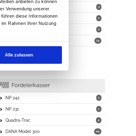
 Medien anbieten zu können
Vindusviskermotorer
3
hrer Verwendung unserer
 führen diese Informationen
Vindusspylerpumper
1
ie im Rahmen Ihrer Nutzung
Vindusviskere sett
2
Diverse deler
14
Alle zulassen
Fordelerkasser
NP 242
1
NP 231
1
Quadra-Trac
4
DANA Model 300
44