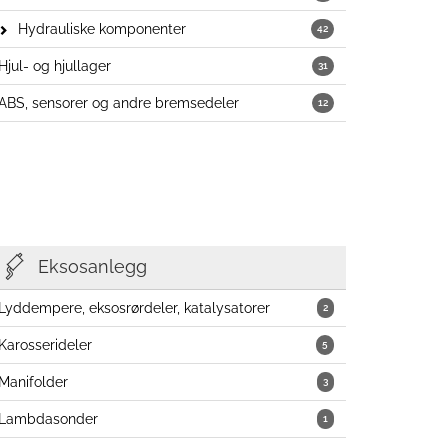
Hydrauliske komponenter
42
Hjul- og hjullager
31
ABS, sensorer og andre bremsedeler
12
Eksosanlegg
Lyddempere, eksosrørdeler, katalysatorer
2
Karosserideler
5
Manifolder
3
Lambdasonder
1