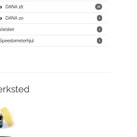
DANA 18
36
DANA 20
1
Væsker
1
Speedometerhjul
1
erksted