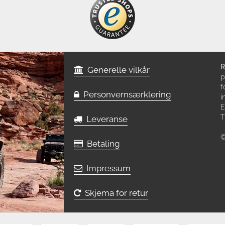
R
Generelle vilkår
p
f
Personvernsærklering
i
E
T
Leveranse
©
Betaling
Impressum
Skjema for retur