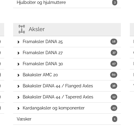
Hjulbolter og hjulmuttere
3
Aksler
Framaksler DANA 25
18
Framaksler DANA 27
37
Framaksler DANA 30
47
Bakaksler AMC 20
60
Bakaksler DANA 44 / Flanged Axles
38
Bakaksler DANA 44 / Tapered Axles
12
Kardangaksler og komponenter
23
Væsker
1