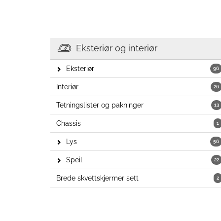
Eksteriør og interiør
Eksteriør
96
Interiør
26
Tetningslister og pakninger
13
Chassis
1
Lys
56
Speil
22
Brede skvettskjermer sett
2