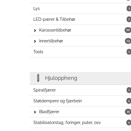
Lys
3
LED-pærer & Tilbehør
1
Karosseritilbehør
66
Innertilbehør
19
Tools
1
Hjuloppheng
Spiralfjærer
1
Støtdempere og fjærbein
4
Bladfjærer
35
Stabilisatorstag, foringer, puter, osv.
4