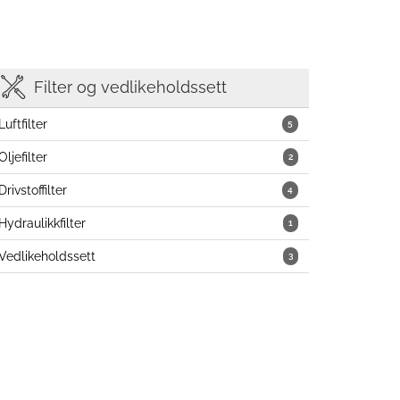
Filter og vedlikeholdssett
Luftfilter
5
Oljefilter
2
Drivstoffilter
4
Hydraulikkfilter
1
Vedlikeholdssett
3