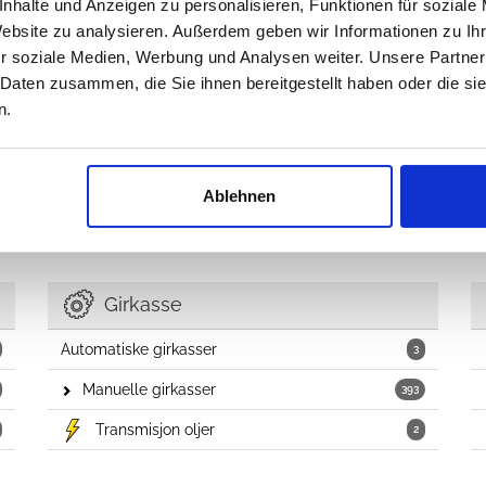
nhalte und Anzeigen zu personalisieren, Funktionen für soziale
Drivstofftanker og lignende
11
Website zu analysieren. Außerdem geben wir Informationen zu I
r soziale Medien, Werbung und Analysen weiter. Unsere Partner
Tanklokk, beskyttelse og slanger
7
 Daten zusammen, die Sie ihnen bereitgestellt haben oder die s
Drivstoffkontroll
6
n.
EGR Valve
1
Ablehnen
Girkasse
Automatiske girkasser
3
Manuelle girkasser
393
Transmisjon oljer
2