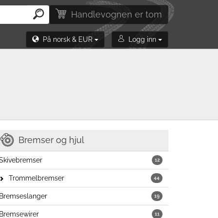
Handlevognen er tom
På norsk & EUR
Logg inn
Bremser og hjul
Skivebremser
12
Trommelbremser
44
Bremseslanger
19
Bremsewirer
11