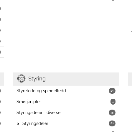
Styring
Styreledd og spindelledd
14
Smørjenipler
1
Styringsdeler - diverse
15
Styringsdeler
82