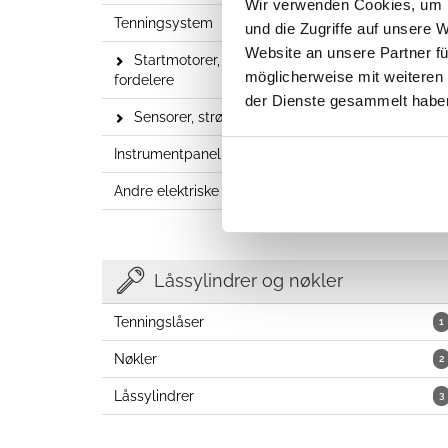
Wir verwenden Cookies, um I
Tenningsystem
6
und die Zugriffe auf unsere 
Website an unsere Partner fü
Startmotorer, vekselstrømsgeneratorer,
24
möglicherweise mit weiteren
fordelere
der Dienste gesammelt habe
Sensorer, strømbrytere og reléer
37
Instrumentpanel, kuler, sigarettennere
27
Andre elektriske deler
5
Låssylindrer og nøkler
Tenningslåser
1
Nøkler
2
Låssylindrer
3