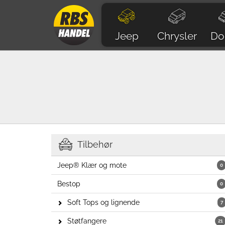
Jeep
Chrysler
Do
Tilbehør
Jeep® Klær og mote
0
Bestop
0
Soft Tops og lignende
7
Støtfangere
21