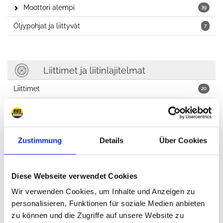
Moottori alempi
39
Öljypohjat ja liittyvät
7
Liittimet ja liitinlajitelmat
Liittimet
20
Hydrauliikka
3
Painelaakerit
4
Zustimmung
Details
Über Cookies
Vauhtipyörät
4
Muut liitäntäosat
34
Diese Webseite verwendet Cookies
Wir verwenden Cookies, um Inhalte und Anzeigen zu
personalisieren, Funktionen für soziale Medien anbieten
Jäähdytys- ja lämmitysjärjestelmä, ilmastointi
zu können und die Zugriffe auf unsere Website zu