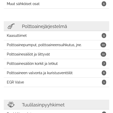
Muut sähköiset osat
5
Polttoainejärjestelmä
Kaasuttimet
9
Polttoainepumput, polttoaineensuihkutus, jne.
10
Polttoainesäiliöt ja liittyvät
11
Polttoainesäiliön korkit ja letkut
7
Polttoaineen valvonta ja kuristusventtiilit
6
EGR Valve
1
Tuulilasinpyyhkimet