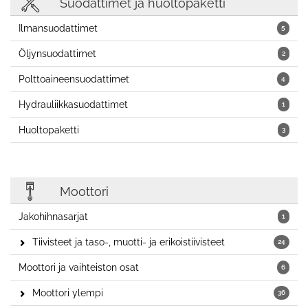
Suodattimet ja huoltopaketti
Ilmansuodattimet
5
Öljynsuodattimet
2
Polttoaineensuodattimet
4
Hydrauliikkasuodattimet
1
Huoltopaketti
3
Moottori
Jakohihnasarjat
1
Tiivisteet ja taso-, muotti- ja erikoistiivisteet
24
Moottori ja vaihteiston osat
6
Moottori ylempi
36