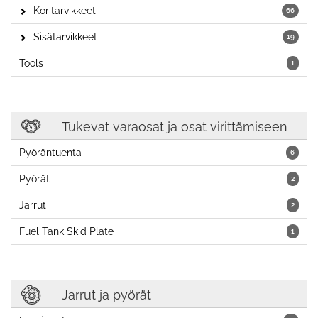
Koritarvikkeet
66
Sisätarvikkeet
19
Tools
1
Tukevat varaosat ja osat virittämiseen
Pyöräntuenta
6
Pyörät
2
Jarrut
2
Fuel Tank Skid Plate
1
Jarrut ja pyörät