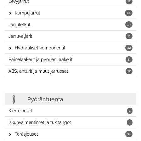
Levyjarrut
12
Rumpujarrut
44
Jarruletkut
19
Jarruvaljerit
11
Hydrauliset komponentit
42
Painelaakerit ja pyörien laakerit
31
ABS, anturit ja muut jarruosat
12
Pyöräntuenta
Kierrejouset
1
Iskunvaimentimet ja tukitangot
4
Teräsjouset
35