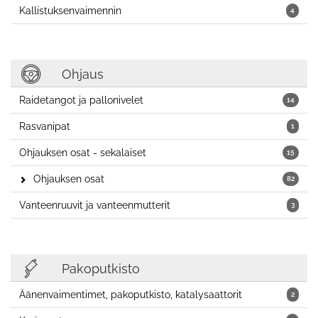
Kallistuksenvaimennin
4
Ohjaus
Raidetangot ja pallonivelet
14
Rasvanipat
1
Ohjauksen osat - sekalaiset
15
Ohjauksen osat
82
Vanteenruuvit ja vanteenmutterit
3
Pakoputkisto
Äänenvaimentimet, pakoputkisto, katalysaattorit
2