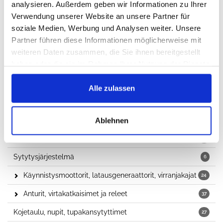
Jäähdytys
21
analysieren. Außerdem geben wir Informationen zu Ihrer
Verwendung unserer Website an unsere Partner für
Vetohihnat, kiilahihnat
12
soziale Medien, Werbung und Analysen weiter. Unsere
Ketjutaljat, hihnakiristimet
Partner führen diese Informationen möglicherweise mit
1
weiteren Daten zusammen, die Sie ihnen bereitgestellt
Lämmitysjärjestelmä
5
haben oder die sie im Rahmen Ihrer Nutzung der Dienste
gesammelt haben.
Alle zulassen
Sähköjärjestelmä
Sytytystulpat
Ablehnen
2
Sulakkeet
23
Sytytysjärjestelmä
6
Käynnistysmoottorit, latausgeneraattorit, virranjakajat
24
Anturit, virtakatkaisimet ja releet
37
Kojetaulu, nupit, tupakansytyttimet
27