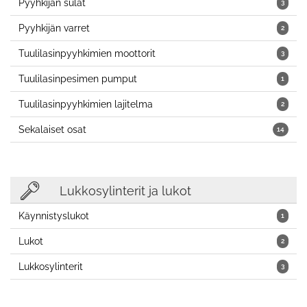
Pyyhkijän sulat
3
Pyyhkijän varret
2
Tuulilasinpyyhkimien moottorit
3
Tuulilasinpesimen pumput
1
Tuulilasinpyyhkimien lajitelma
2
Sekalaiset osat
14
Lukkosylinterit ja lukot
Käynnistyslukot
1
Lukot
2
Lukkosylinterit
3