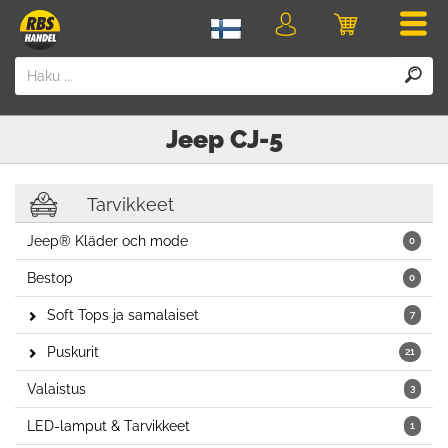
Men
Kirjaudu
Ostoskori
sisään
Jeep
CJ-5
Tarvikkeet
Jeep® Kläder och mode
0
Bestop
0
Soft Tops ja samalaiset
7
Puskurit
21
Valaistus
3
LED-lamput & Tarvikkeet
1