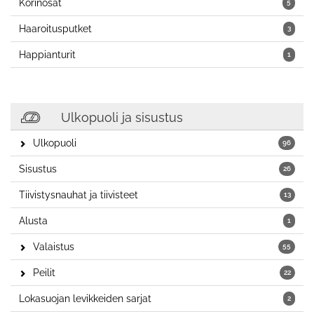
Korinosat
5
Haaroitusputket
3
Happianturit
1
Ulkopuoli ja sisustus
Ulkopuoli
96
Sisustus
26
Tiivistysnauhat ja tiivisteet
13
Alusta
1
Valaistus
55
Peilit
22
Lokasuojan levikkeiden sarjat
2