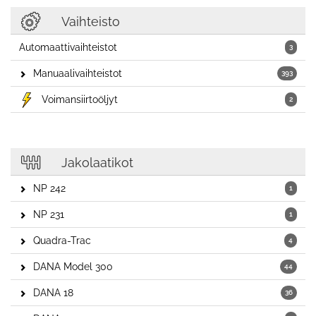
Vaihteisto
Automaattivaihteistot
3
Manuaalivaihteistot
393
Voimansiirtoöljyt
2
Jakolaatikot
NP 242
1
NP 231
1
Quadra-Trac
4
DANA Model 300
44
DANA 18
36