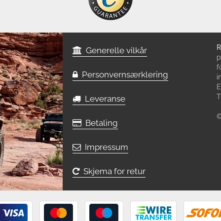
R
Generelle vilkår
p
f
Personvernsærklering
i
E
T
Leveranse
©
Betaling
Impressum
Skjema for retur