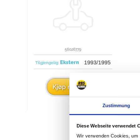
56026779
Ekstern
1993/1995
Tilgjengelig:
€ 31
Kjøp nå
Zustimmung
Diese Webseite verwendet 
Wir verwenden Cookies, um I