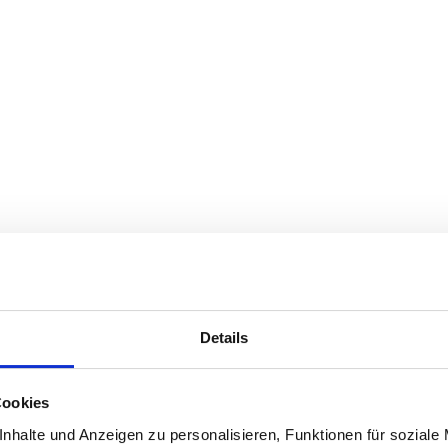
Details
Cookies
nhalte und Anzeigen zu personalisieren, Funktionen für soziale
Alle priser inkluderer mva