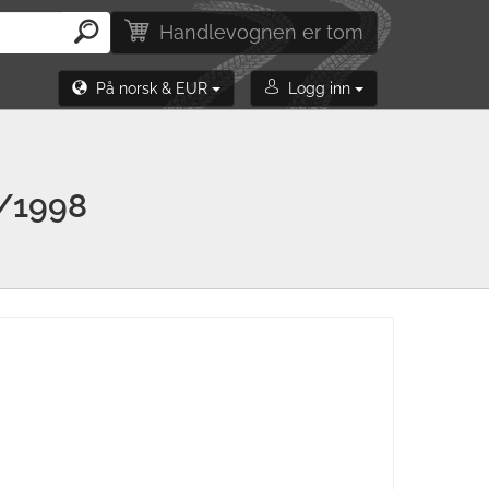
Handlevognen er tom
På norsk & EUR
Logg inn
/1998