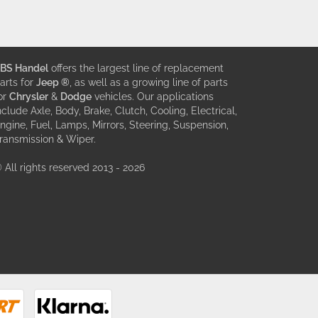
BS Handel
offers the largest line of replacement
arts for
Jeep ®
, as well as a growing line of parts
or
Chrysler
&
Dodge
vehicles. Our applications
nclude Axle, Body, Brake, Clutch, Cooling, Electrical,
ngine, Fuel, Lamps, Mirrors, Steering, Suspension,
ransmission & Wiper.
 All rights reserved 2013 - 2026