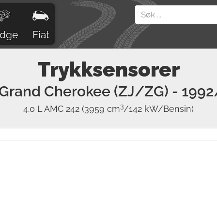
dge
Fiat
Trykksensorer
Grand Cherokee (ZJ/ZG)
- 1992
3
4.0 L AMC 242
(3959 cm
/142 kW/Bensin)