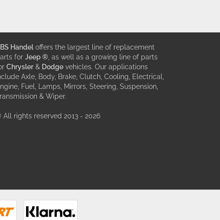
BS Handel
offers the largest line of replacement
arts for
Jeep ®
, as well as a growing line of parts
or
Chrysler
&
Dodge
vehicles. Our applications
nclude Axle, Body, Brake, Clutch, Cooling, Electrical,
ngine, Fuel, Lamps, Mirrors, Steering, Suspension,
ransmission & Wiper.
 All rights reserved 2013 - 2026