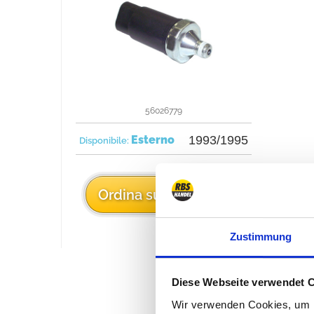
56026779
Esterno
1993/1995
Disponibile:
31 €
Ordina subito
Zustimmung
Diese Webseite verwendet 
Wir verwenden Cookies, um I