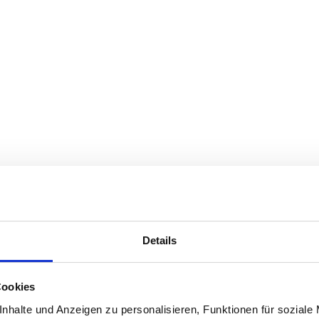
Details
Cookies
nhalte und Anzeigen zu personalisieren, Funktionen für soziale
Tutti i prezzi sono inclusivi dell'IVA