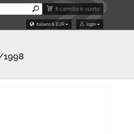
Il carrello è vuoto
Italiano & EUR
login
/1998