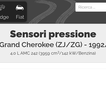
dge
Fiat
Sensori pressione
Grand Cherokee (ZJ/ZG)
- 1992
3
4.0 L AMC 242
(3959 cm
/142 kW/Benzina)