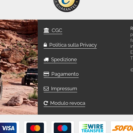
R
CGC
p
f
Politica sulla Privacy
i
E
T
Spedizione
©
Pagamento
Impressum
Modulo revoca