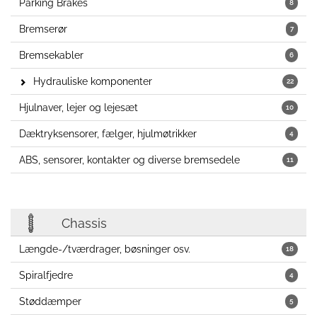
Parking Brakes
8
Bremserør
7
Bremsekabler
6
Hydrauliske komponenter
22
Hjulnaver, lejer og lejesæt
10
Dæktryksensorer, fælger, hjulmøtrikker
4
ABS, sensorer, kontakter og diverse bremsedele
11
Chassis
Længde-/tværdrager, bøsninger osv.
18
Spiralfjedre
4
Støddæmper
5