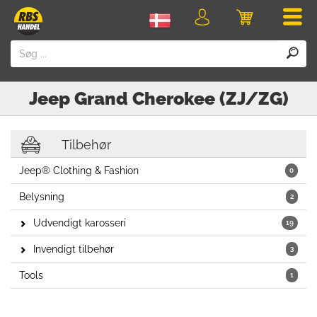
Men
Login
Indkøbskurv
Jeep
Grand Cherokee (ZJ/ZG)
Tilbehør
Jeep® Clothing & Fashion
0
Belysning
2
Udvendigt karosseri
19
Invendigt tilbehør
3
Tools
1