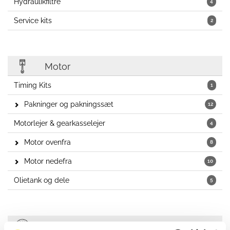
Hydraulikfiltre
4
Service kits
2
Motor
Timing Kits
1
Pakninger og pakningssæt
12
Motorlejer & gearkasselejer
4
Motor ovenfra
8
Motor nedefra
10
Olietank og dele
5
Koblinger og koblingssæt