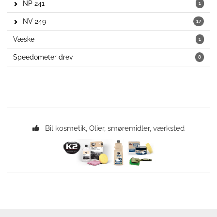
NP 241
1
NV 249
17
Væske
1
Speedometer drev
8
Bil kosmetik, Olier, smøremidler, værksted