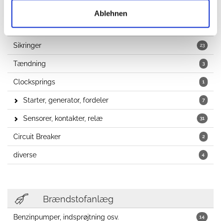
Det elektriske system
Ablehnen
Tændrør
2
Sikringer
23
Tændning
3
Clocksprings
1
Starter, generator, fordeler
7
Sensorer, kontakter, relæ
31
Circuit Breaker
2
diverse
4
Brændstofanlæg
Benzinpumper, indsprøjtning osv.
14