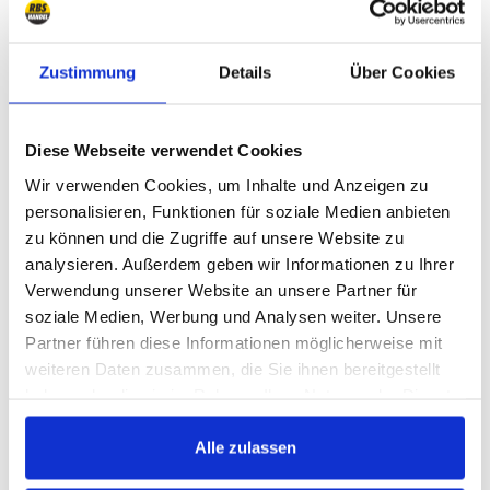
Koblingshoved- og koblingsslavecylinder, hydraulik
3
Zustimmung
Details
Über Cookies
Udrykkerlejer
1
Reservedele kobling
7
Diese Webseite verwendet Cookies
Wir verwenden Cookies, um Inhalte und Anzeigen zu
Køling, opvarmning, klimaanlæg
personalisieren, Funktionen für soziale Medien anbieten
zu können und die Zugriffe auf unsere Website zu
Køling
16
analysieren. Außerdem geben wir Informationen zu Ihrer
Verwendung unserer Website an unsere Partner für
Kilerem, fladrem, ribrem
3
soziale Medien, Werbung und Analysen weiter. Unsere
Omløberhjuler, strammere
3
Partner führen diese Informationen möglicherweise mit
weiteren Daten zusammen, die Sie ihnen bereitgestellt
Opvarmning
5
haben oder die sie im Rahmen Ihrer Nutzung der Dienste
Klimaanlæg
7
gesammelt haben.
Alle zulassen