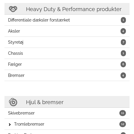
Heavy Duty & Performance produkter
Differentiale dæksler forstærket
1
Aksler
4
Styretøj
7
Chassis
1
Fælger
6
Bremser
4
Hjul & bremser
Skivebremser
11
Tromlebremser
12