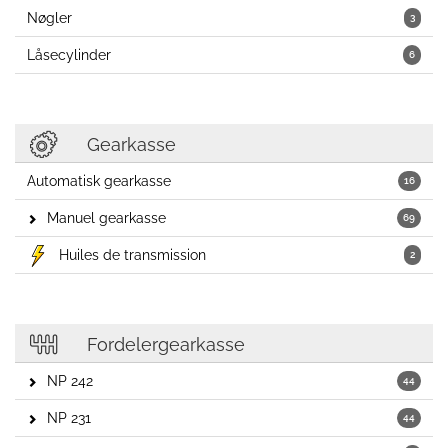
Nøgler
3
Låsecylinder
6
Gearkasse
Automatisk gearkasse
16
Manuel gearkasse
69
Huiles de transmission
2
Fordelergearkasse
NP 242
44
NP 231
44