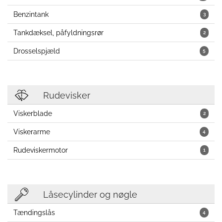
Benzintank
3
Tankdæksel, påfyldningsrør
2
Drosselspjæld
5
Rudevisker
Viskerblade
2
Viskerarme
4
Rudeviskermotor
1
Låsecylinder og nøgle
Tændingslås
4