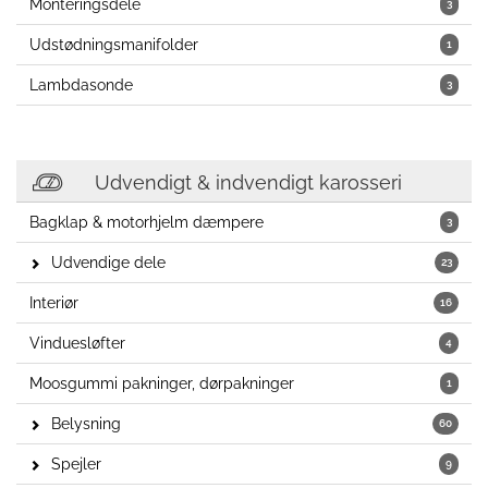
Monteringsdele
3
Udstødningsmanifolder
1
Lambdasonde
3
Udvendigt & indvendigt karosseri
Bagklap & motorhjelm dæmpere
3
Udvendige dele
23
Interiør
16
Vinduesløfter
4
Moosgummi pakninger, dørpakninger
1
Belysning
60
Spejler
9