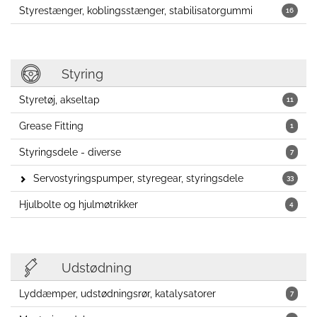
Styrestænger, koblingsstænger, stabilisatorgummi
16
Styring
Styretøj, akseltap
11
Grease Fitting
1
Styringsdele - diverse
7
Servostyringspumper, styregear, styringsdele
33
Hjulbolte og hjulmøtrikker
4
Udstødning
Lyddæmper, udstødningsrør, katalysatorer
7