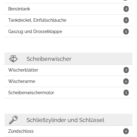
Benzintank
3
Tankdeckel, Einfüllschläuche
2
Gaszug und Drosselklappe
5
Scheibenwischer
Wischerblätter
2
Wischerarme
4
Scheibenwischermotor
1
Schließzylinder und Schlüssel
Zündschloss
4