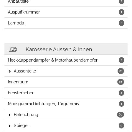
Anbauteile
3
Auspuffkrümmer
1
Lambda
3
Karosserie Aussen & Innen
Heckklappendämpfer & Motorhaubendämpfer
3
Aussenteile
23
Innenraum
16
Fensterheber
4
Moosgummi Dichtungen, Türgummis
1
Beleuchtung
60
Spiegel
9