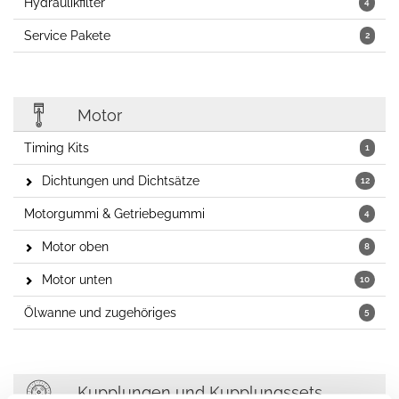
Hydraulikfilter
4
Service Pakete
2
Motor
Timing Kits
1
Dichtungen und Dichtsätze
12
Motorgummi & Getriebegummi
4
Motor oben
8
Motor unten
10
Ölwanne und zugehöriges
5
Kupplungen und Kupplungssets