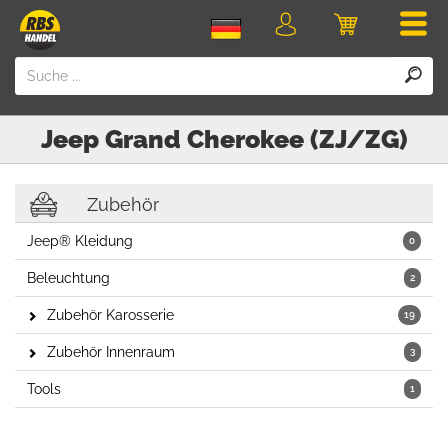
Men
Login
Einkaufswa
Jeep
Grand Cherokee (ZJ/ZG)
Zubehör
Jeep® Kleidung
0
Beleuchtung
2
Zubehör Karosserie
19
Zubehör Innenraum
3
Tools
1