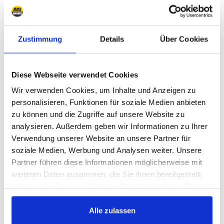
Kupplungsgeber- und Nehmerzylinder, Hydraulik
3
Ausrücklager
1
Zustimmung
Details
Über Cookies
Ersatzteile Kupplung
7
Diese Webseite verwendet Cookies
Wir verwenden Cookies, um Inhalte und Anzeigen zu
Kühlung, Heizung, Klimaanlage
personalisieren, Funktionen für soziale Medien anbieten
zu können und die Zugriffe auf unsere Website zu
Kühlung
16
analysieren. Außerdem geben wir Informationen zu Ihrer
Keilriemen, Flachriemen, Keilrippenriemen
3
Verwendung unserer Website an unsere Partner für
soziale Medien, Werbung und Analysen weiter. Unsere
Umlenkrollen, Riemenspanner
3
Partner führen diese Informationen möglicherweise mit
Heizung
5
weiteren Daten zusammen, die Sie ihnen bereitgestellt
haben oder die sie im Rahmen Ihrer Nutzung der Dienste
Klimaanlage
7
gesammelt haben.
Alle zulassen