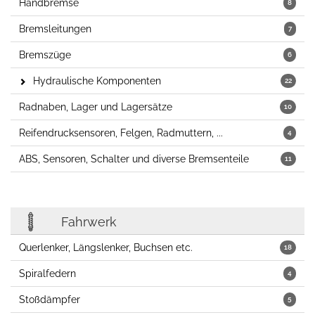
Handbremse
8
Bremsleitungen
7
Bremszüge
6
Hydraulische Komponenten
22
Radnaben, Lager und Lagersätze
10
Reifendrucksensoren, Felgen, Radmuttern, ...
4
ABS, Sensoren, Schalter und diverse Bremsenteile
11
Fahrwerk
Querlenker, Längslenker, Buchsen etc.
18
Spiralfedern
4
Stoßdämpfer
5