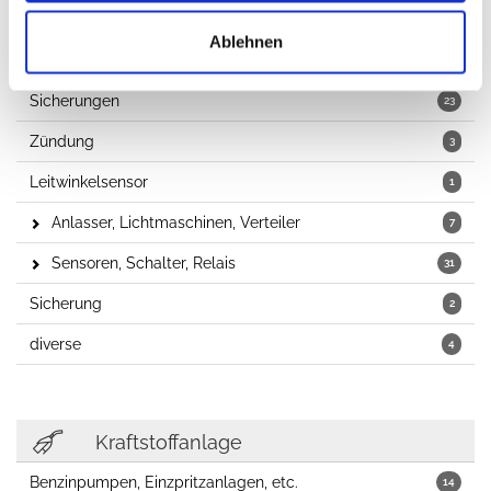
Elektrik
Ablehnen
Zündkerzen
2
Sicherungen
23
Zündung
3
Leitwinkelsensor
1
Anlasser, Lichtmaschinen, Verteiler
7
Sensoren, Schalter, Relais
31
Sicherung
2
diverse
4
Kraftstoffanlage
Benzinpumpen, Einzpritzanlagen, etc.
14