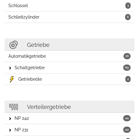
Schlüssel
3
Schließzylinder
6
Getriebe
Automatikgetriebe
16
Schaltgetriebe
69
Getriebeöle
2
Verteilergetriebe
NP 242
44
NP 231
44